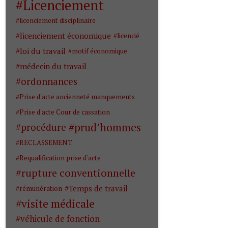
Licenciement
licenciement disciplinaire
licenciement économique
licencié
loi du travail
motif économique
médecin du travail
ordonnances
Prise d'acte ancienneté manquements
Prise d'acte Cour de cassation
prud’hommes
procédure
RECLASSEMENT
Requalification prise d'acte
rupture conventionnelle
Temps de travail
rémunération
visite médicale
véhicule de fonction