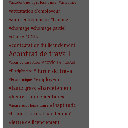
accident non professionnel
astreinte
attestation d’employeur
auto-entrepreneur
barème
chômage
chômage partiel
clause
CNIL
contestation du licenciement
contrat de travail
covid19
cour de cassation
CPAM
durée de travail
Disciplinaire
employeur
Economique
harcèlement
faute grave
heures supplémentaires
Inaptitude
heure supplémentaire
indemnité
Inaptitude au travail
lettre de licenciement