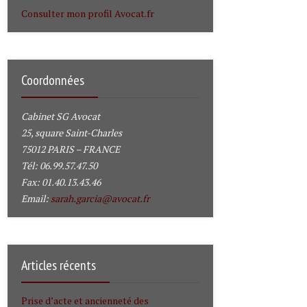
Consulter mon profil Avocat.fr
Coordonnées
Cabinet SG Avocat
25, square Saint-Charles
75012 PARIS – FRANCE
Tél: 06.99.57.47.50
Fax: 01.40.13.43.46
Email:
sarah.garcia@avocat.fr
Articles récents
Prise d’acte et ancienneté des