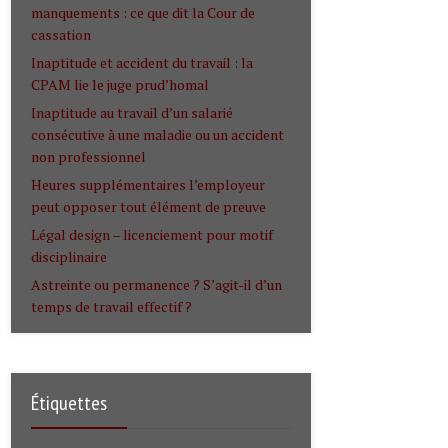
manquements : ce que dit la Cour de
cassation
Inaptitude et accident du travail : la
CPAM lie le juge prud’homal
Inaptitude au travail d’un salarié
consécutive à une maladie ou un accident
non professionnel
Heures supplémentaires l’employeur
peut opposer tout élément de preuve
Légal design – licenciement pour motif
disciplinaire
Astreinte ou permanence ? S’agit-il d’un
temps de travail effectif ?
Étiquettes