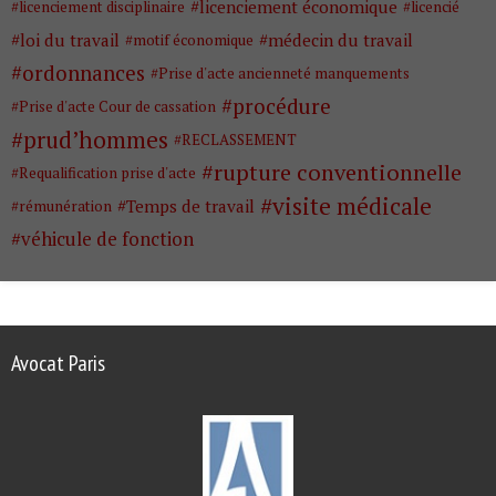
licenciement économique
licenciement disciplinaire
licencié
loi du travail
médecin du travail
motif économique
ordonnances
Prise d'acte ancienneté manquements
procédure
Prise d'acte Cour de cassation
prud’hommes
RECLASSEMENT
rupture conventionnelle
Requalification prise d'acte
visite médicale
Temps de travail
rémunération
véhicule de fonction
Avocat Paris