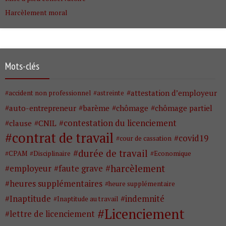
Harcèlement moral
Mots-clés
attestation d’employeur
accident non professionnel
astreinte
auto-entrepreneur
barème
chômage
chômage partiel
contestation du licenciement
clause
CNIL
contrat de travail
covid19
cour de cassation
durée de travail
CPAM
Disciplinaire
Economique
harcèlement
employeur
faute grave
heures supplémentaires
heure supplémentaire
Inaptitude
indemnité
Inaptitude au travail
Licenciement
lettre de licenciement