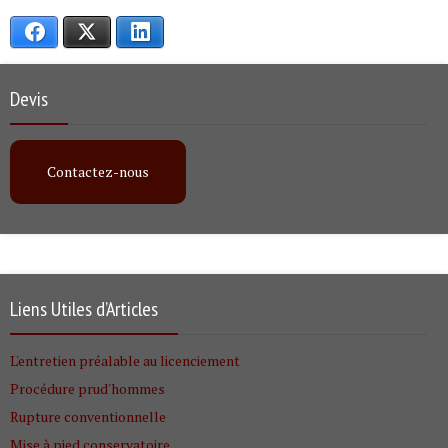
Facebook
X
LinkedIn
Devis
Contactez-nous
Liens Utiles d’Articles
L'entretien préalable au licenciement
Procédure prud'hommes
Rupture conventionnelle
Mise à pied conservatoire