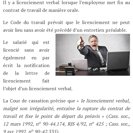
Il y a licenciement verbal lorsque l’employeur met fin au
contrat de travail de manière orale.
Le Code du travail prévoit que le licenciement ne peut
avoir lieu sans avoir été précédé d’un entretien préalable.
Le salarié qui est
licencié sans avoir
également eu par
écrit la notification
de la lettre de
licenciement fait
l’objet d’un licenciement verbal.
La Cour de cassation précise que «
le licenciement verbal,
malgré son irrégularité, entraîne la rupture du contrat de
travail et fixe le point de départ du préavis
» (
Cass. soc.,
o
o
12 mars 1992, n
90-44.174
, RJS 4/92, n
425
; Cass. soc.,
o
9 avr. 1992, n
90-42.335).