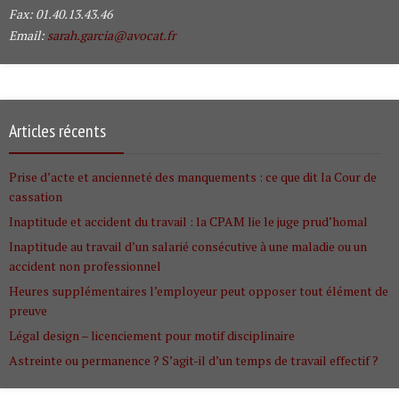
Fax: 01.40.13.43.46
Email:
sarah.garcia@avocat.fr
Articles récents
Prise d’acte et ancienneté des manquements : ce que dit la Cour de
cassation
Inaptitude et accident du travail : la CPAM lie le juge prud’homal
Inaptitude au travail d’un salarié consécutive à une maladie ou un
accident non professionnel
Heures supplémentaires l’employeur peut opposer tout élément de
preuve
Légal design – licenciement pour motif disciplinaire
Astreinte ou permanence ? S’agit-il d’un temps de travail effectif ?