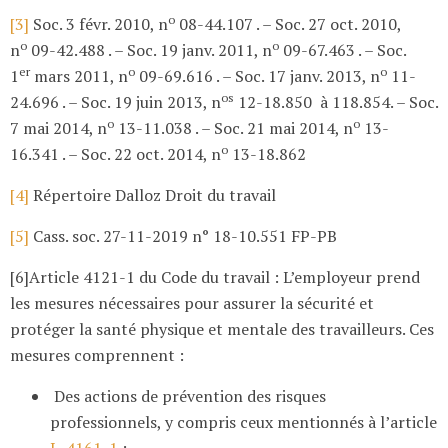
o
[3]
Soc. 3 févr. 2010, n
08-44.107 . – Soc. 27 oct. 2010,
o
o
n
09-42.488 . – Soc. 19 janv. 2011, n
09-67.463 . – Soc.
er
o
o
1
mars 2011, n
09-69.616 . – Soc. 17 janv. 2013, n
11-
os
24.696 . – Soc. 19 juin 2013, n
12-18.850 à 118.854. – Soc.
o
o
7 mai 2014, n
13-11.038 . – Soc. 21 mai 2014, n
13-
o
16.341 . – Soc. 22 oct. 2014, n
13-18.862
[4]
Répertoire Dalloz Droit du travail
[5]
Cass. soc. 27-11-2019 n° 18-10.551 FP-PB
[6]Article 4121-1 du Code du travail : L’employeur prend
les mesures nécessaires pour assurer la sécurité et
protéger la santé physique et mentale des travailleurs. Ces
mesures comprennent :
Des actions de prévention des risques
professionnels, y compris ceux mentionnés à l’article