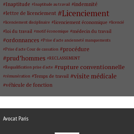
Inaptitude
indemnité
Inaptitude au travail
Licenciement
lettre de licenciement
licenciement économique
licenciement disciplinaire
licencié
loi du travail
médecin du travail
motif économique
ordonnances
Prise d'acte ancienneté manquements
procédure
Prise d'acte Cour de cassation
prud’hommes
RECLASSEMENT
rupture conventionnelle
Requalification prise d'acte
visite médicale
Temps de travail
rémunération
véhicule de fonction
Avocat Paris