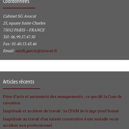
Coordonnées
Cabinet SG Avocat
25, square Saint-Charles
75012 PARIS – FRANCE
Tél: 06.99.57.47.50
Fax: 01.40.13.43.46
Email:
sarah.garcia@avocat.fr
Articles récents
Prise d’acte et ancienneté des manquements : ce que dit la Cour de
cassation
Inaptitude et accident du travail : la CPAM lie le juge prud’homal
Inaptitude au travail d’un salarié consécutive à une maladie ou un
accident non professionnel