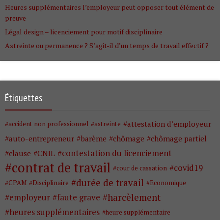
Heures supplémentaires l’employeur peut opposer tout élément de
preuve
Légal design – licenciement pour motif disciplinaire
Astreinte ou permanence ? S’agit-il d’un temps de travail effectif ?
Étiquettes
attestation d’employeur
accident non professionnel
astreinte
auto-entrepreneur
barème
chômage
chômage partiel
contestation du licenciement
clause
CNIL
contrat de travail
covid19
cour de cassation
durée de travail
CPAM
Disciplinaire
Economique
harcèlement
employeur
faute grave
heures supplémentaires
heure supplémentaire