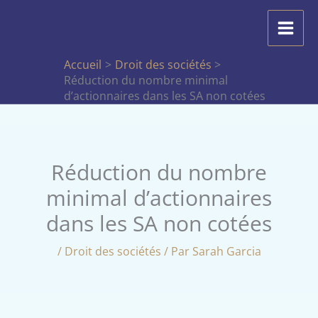
Aller
au
contenu
Accueil
Droit des sociétés
Réduction du nombre minimal
d’actionnaires dans les SA non cotées
Réduction du nombre
minimal d’actionnaires
dans les SA non cotées
/
Droit des sociétés
/ Par
Sarah Garcia