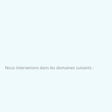
01
Droit de la protection des données personnelles –
droit de cybersécurité – droit du numérique
Nous intervenons dans les domaines suivants :